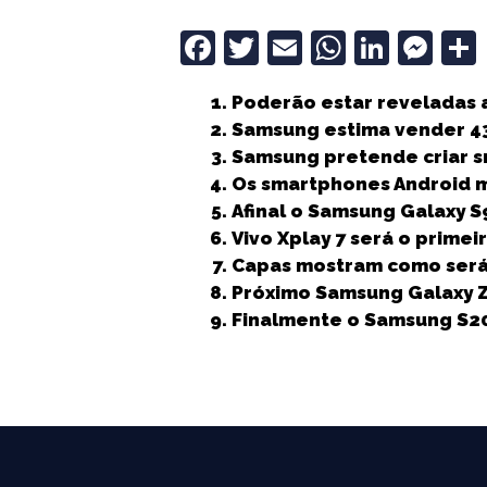
F
T
E
W
Li
M
a
w
m
h
n
e
Poderão estar reveladas 
c
it
ai
a
k
ss
Samsung estima vender 43
e
t
l
ts
e
e
Samsung pretende criar 
b
e
A
dI
n
Os smartphones Android m
Afinal o Samsung Galaxy S
o
r
p
n
g
Vivo Xplay 7 será o prime
o
p
e
Capas mostram como será 
k
r
Próximo Samsung Galaxy Z
Finalmente o Samsung S20