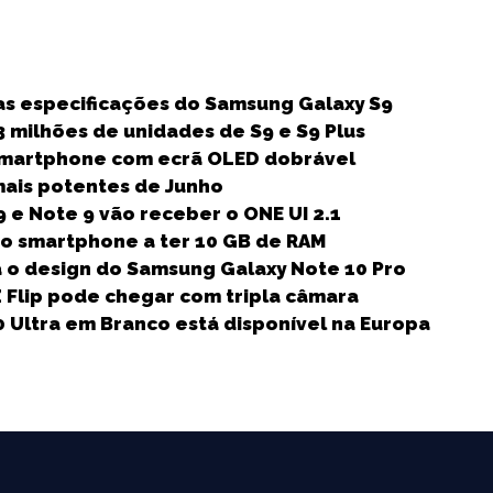
S
h
as especificações do Samsung Galaxy S9
a
 milhões de unidades de S9 e S9 Plus
r
smartphone com ecrã OLED dobrável
e
ais potentes de Junho
9 e Note 9 vão receber o ONE UI 2.1
iro smartphone a ter 10 GB de RAM
o design do Samsung Galaxy Note 10 Pro
 Flip pode chegar com tripla câmara
 Ultra em Branco está disponível na Europa