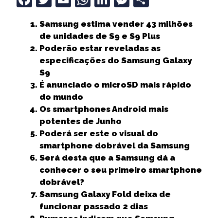
a
w
m
h
n
e
h
Samsung estima vender 43 milhões
c
it
ai
a
k
ss
a
de unidades de S9 e S9 Plus
e
t
l
ts
e
e
r
Poderão estar reveladas as
b
e
A
dI
n
e
especificações do Samsung Galaxy
S9
o
r
p
n
g
É anunciado o microSD mais rápido
o
p
e
do mundo
k
r
Os smartphones Android mais
potentes de Junho
Poderá ser este o visual do
smartphone dobrável da Samsung
Será desta que a Samsung dá a
conhecer o seu primeiro smartphone
dobrável?
Samsung Galaxy Fold deixa de
funcionar passado 2 dias