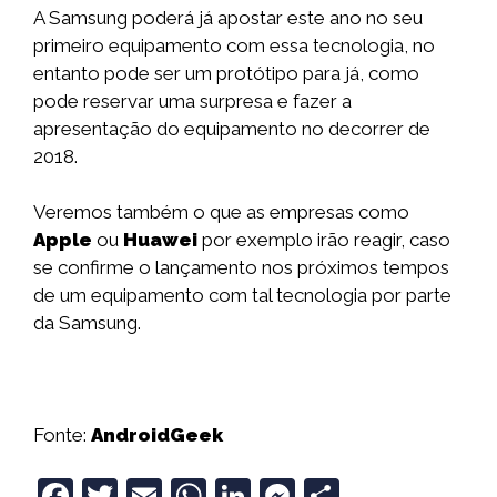
A Samsung poderá já apostar este ano no seu
primeiro equipamento com essa tecnologia, no
entanto pode ser um protótipo para já, como
pode reservar uma surpresa e fazer a
apresentação do equipamento no decorrer de
2018.
Veremos também o que as empresas como
Apple
ou
Huawei
por exemplo irão reagir, caso
se confirme o lançamento nos próximos tempos
de um equipamento com tal tecnologia por parte
da Samsung.
Fonte:
AndroidGeek
F
T
E
W
Li
M
S