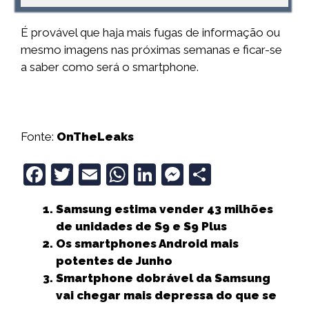
É provável que haja mais fugas de informação ou
mesmo imagens nas próximas semanas e ficar-se
a saber como será o smartphone.
Fonte:
OnTheLeaks
F
T
E
W
Li
M
S
a
w
m
h
n
e
h
Samsung estima vender 43 milhões
c
it
ai
a
k
ss
a
de unidades de S9 e S9 Plus
e
t
l
ts
e
e
r
Os smartphones Android mais
b
e
A
dI
n
e
potentes de Junho
Smartphone dobrável da Samsung
o
r
p
n
g
vai chegar mais depressa do que se
o
p
e