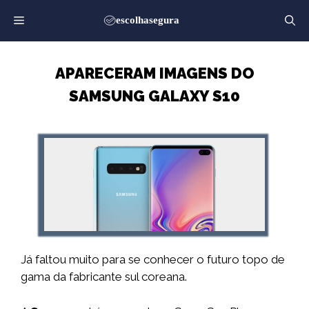
Saltar
para
o
conteúdo
APARECERAM IMAGENS DO
SAMSUNG GALAXY S10
Já faltou muito para se conhecer o futuro topo de
gama da fabricante sul coreana.