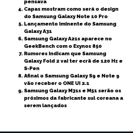
pensava
k
r
Capas mostram como será o design
do Samsung Galaxy Note 10 Pro
Lançamento iminente do Samsung
Galaxy A31
Samsung Galaxy A21s aparece no
GeekBench com o Exynos 850
Rumores indicam que Samsung
Galaxy Fold 2 vai ter ecrã de 120 Hz e
S-Pen
Afinal o Samsung Galaxy S9 e Note 9
vão receber o ONE UI 2.1
Samsung Galaxy M31s e M51 serão os
próximos da fabricante sul coreana a
serem lançados