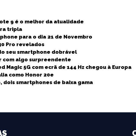
S
h
ote 9 é o melhor da atualidade
a
a tripla
r
tphone para o dia 21 de Novembro
e
30 Pro revelados
do seu smartphone dobrável
r com algo surpreendente
d Magic 5G com ecrã de 144 Hz chegou à Europa
tália como Honor 20e
p, dois smartphones de baixa gama
AS