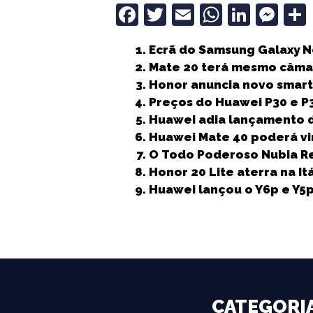
F
T
E
W
Li
M
a
w
m
h
n
e
Ecrã do Samsung Galaxy N
c
it
ai
a
k
ss
Mate 20 terá mesmo câmar
e
t
l
ts
e
e
Honor anuncia novo smar
b
e
A
dI
n
Preços do Huawei P30 e P
Huawei adia lançamento 
o
r
p
n
g
Huawei Mate 40 poderá vi
o
p
e
O Todo Poderoso Nubia Re
k
r
Honor 20 Lite aterra na I
Huawei lançou o Y6p e Y5
CATEGORI