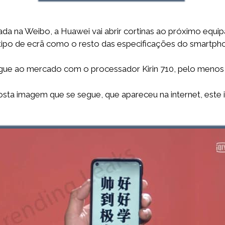
da na Weibo, a Huawei vai abrir cortinas ao próximo equ
tipo de ecrã como o resto das especificações do smartph
gue ao mercado com o processador Kirin 710, pelo meno
ta imagem que se segue, que apareceu na internet, este i