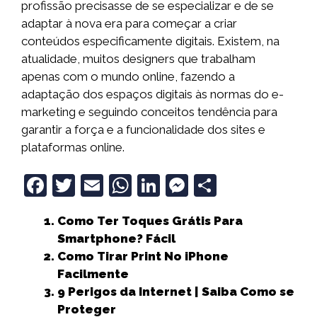
profissão precisasse de se especializar e de se
adaptar à nova era para começar a criar
conteúdos especificamente digitais. Existem, na
atualidade, muitos designers que trabalham
apenas com o mundo online, fazendo a
adaptação dos espaços digitais às normas do e-
marketing e seguindo conceitos tendência para
garantir a força e a funcionalidade dos sites e
plataformas online.
F
T
E
W
Li
M
S
a
w
m
h
n
e
h
Como Ter Toques Grátis Para
c
it
ai
a
k
ss
a
Smartphone? Fácil
e
t
l
ts
e
e
r
Como Tirar Print No iPhone
b
e
A
dI
n
e
Facilmente
9 Perigos da Internet | Saiba Como se
o
r
p
n
g
Proteger