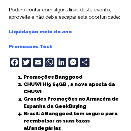
Podem contar com alguns links deste evento,
aproveite e não deixe escapar esta oportunidade:
Liquidação meio do ano
Promocões Tech
F
T
E
W
Li
M
S
a
w
m
h
n
e
h
Promoções Banggood
c
it
ai
a
k
ss
a
CHUWI Hi9 64GB , a nova aposta da
e
t
l
ts
e
e
r
CHUWI
b
e
A
dI
n
e
Grandes Promoções no Armazém de
Espanha da GeekBuying
o
r
p
n
g
Brasil: A Banggood tem seguro para
o
p
e
reembolsar as suas taxas
k
r
alfandegárias