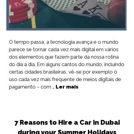
O tempo passa, a tecnologia avança e o mundo
parece se tornar cada vez mais digital em vários
dos elementos que fazem parte da nossa rotina
do dia a dia. Em alguns cantos do mundo, incluindo
certas cidades brasileiras, vê-se por exemplo o
uso cada vez mais frequente de meios digitais de
pagamento – com …
Ler mais
7 Reasons to Hire a Car in Dubai
during your Summer Holidays