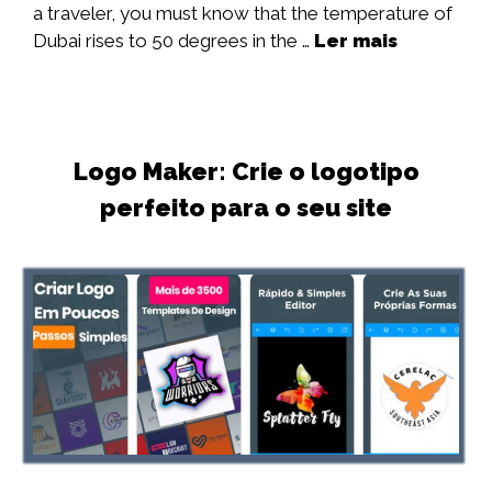
a traveler, you must know that the temperature of
Dubai rises to 50 degrees in the …
Ler mais
Logo Maker: Crie o logotipo
perfeito para o seu site