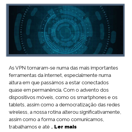
As VPN tornaram-se numa das mais importantes
ferramentas da internet, especialmente numa
altura em que passámos a estar conectados
quase em permanência. Com o advento dos
dispositivos móveis, como os smartphones e os
tablets, assim como a democratização das redes
wireless, a nossa rotina alterou significativamente,
assim como a forma como comunicamos,
trabalhamos e até …
Ler mais