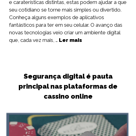
e caraterísticas distintas, estas podem ajudar a que
seu cotidiano se torne mais simples ou divertido.
Conheça alguns exemplos de aplicativos
fantásticos para ter em seu celular. O avanço das
novas tecnologias veio criar um ambiente digital
que, cada vez mais, …
Ler mais
Segurança digital é pauta
principal nas plataformas de
cassino online