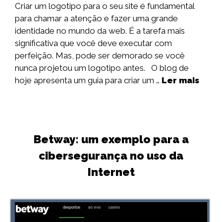
Criar um logotipo para o seu site é fundamental
para chamar a atenção e fazer uma grande
identidade no mundo da web. É a tarefa mais
significativa que você deve executar com
perfeição. Mas, pode ser demorado se você
nunca projetou um logotipo antes. O blog de
hoje apresenta um guia para criar um …
Ler mais
Betway: um exemplo para a
cibersegurança no uso da
Internet