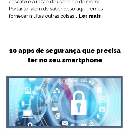
descrito é a razão de usar óleo de motor.
Portanto, além de saber disso aqui, iremos
fornecer muitas outras coisas …
Ler mais
10 apps de segurança que precisa
ter no seu smartphone