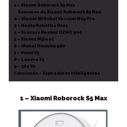
1 – Xiaomi Roborock S5 Max
Sensores do Xiaomi Roborock S5 Max:
2 – Xiaomi Mi Robot Vacuum Mop Pro
3 – Neato Robotics D701
4 – Ecovacs Deebot OZMO 900
5 – Xiaomi Mijia 1C
6 – iRobot Roomba 960
7 – Viomi V3
8 – Lenovo X1
9 – 360 S7
Conclusão – Aspiradores Inteligentes
1 – Xiaomi Roborock S5 Max