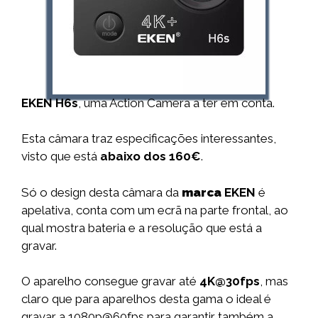
EKEN H6s
, uma Action Camera a ter em conta.
Esta câmara traz especificações interessantes,
visto que está
abaixo dos 160€
.
Só o design desta câmara da
marca
EKEN
é
apelativa, conta com um ecrã na parte frontal, ao
qual mostra bateria e a resolução que está a
gravar.
O aparelho consegue gravar até
4K@30fps
, mas
claro que para aparelhos desta gama o ideal é
gravar a 1080p@60fps para garantir também a