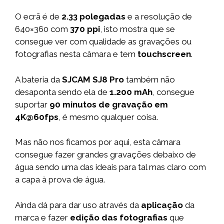
O ecrã é de
2.33 polegadas
e a resolução de
640×360 com
370 ppi
, isto mostra que se
consegue ver com qualidade as gravações ou
fotografias nesta câmara e tem
touchscreen
.
A bateria da
SJCAM SJ8 Pro
também não
desaponta sendo ela de
1.200 mAh
, consegue
suportar
90 minutos de gravação em
4K@60fps
, é mesmo qualquer coisa.
Mas não nos ficamos por aqui, esta câmara
consegue fazer grandes gravações debaixo de
água sendo uma das ideais para tal mas claro com
a capa à prova de água.
Ainda dá para dar uso através da
aplicação
da
marca e fazer
edição das fotografias
que