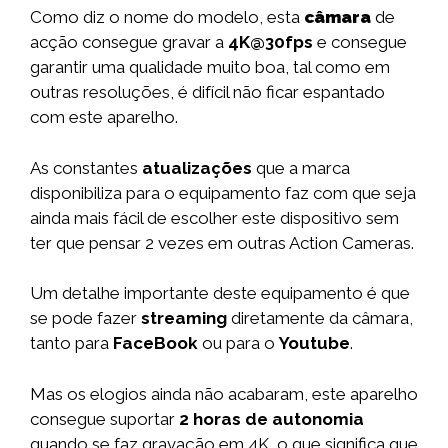
Como diz o nome do modelo, esta
câmara
de
acção consegue gravar a
4K@30fps
e consegue
garantir uma qualidade muito boa, tal como em
outras resoluções, é difícil não ficar espantado
com este aparelho.
As constantes
atualizações
que a marca
disponibiliza para o equipamento faz com que seja
ainda mais fácil de escolher este dispositivo sem
ter que pensar 2 vezes em outras Action Cameras.
Um detalhe importante deste equipamento é que
se pode fazer
streaming
diretamente da câmara,
tanto para
FaceBook
ou para o
Youtube
.
Mas os elogios ainda não acabaram, este aparelho
consegue suportar
2 horas de autonomia
quando se faz gravação em 4K
,
o que significa que