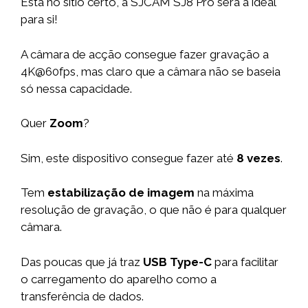
Está no sítio certo, a SJCAM SJ8 Pro será a ideal
para si!
A câmara de acção consegue fazer gravação a
4K@60fps, mas claro que a câmara não se baseia
só nessa capacidade.
Quer
Zoom
?
Sim, este dispositivo consegue fazer até
8 vezes
.
Tem
estabilização de imagem
na máxima
resolução de gravação, o que não é para qualquer
câmara.
Das poucas que já traz
USB Type-C
para facilitar
o carregamento do aparelho como a
transferência de dados.