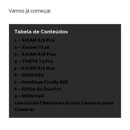
Vamos já começar.
Tabela de Conteúdos
1 – SJCAM SJ8 Pro
2 – Xiaomi YI 4K
3 – SJCAM SJ8 Plus
4 – ThiEYE T5 Pro
5 – SJCAM SJ9 Max
6 – EKEN H6S
7 – HawKeye Firefly 8SE
8 – GitUp G3 Duo Pro
9 – EKEN H9R
Conclusão | Melhores Action Cameras para
Comprar