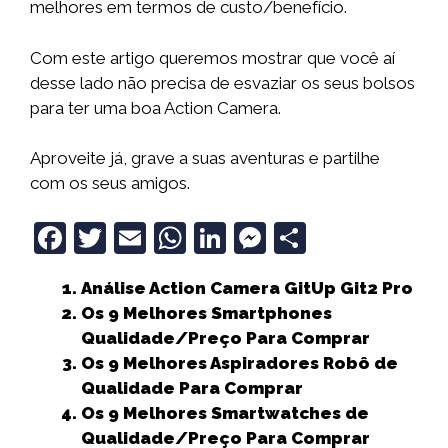
melhores em termos de custo/benefício.
Com este artigo queremos mostrar que você aí
desse lado não precisa de esvaziar os seus bolsos
para ter uma boa Action Camera.
Aproveite já, grave a suas aventuras e partilhe
com os seus amigos.
F
T
E
W
Li
M
S
a
w
m
h
n
e
h
Análise Action Camera GitUp Git2 Pro
c
it
ai
a
k
ss
a
Os 9 Melhores Smartphones
e
t
l
ts
e
e
r
Qualidade/Preço Para Comprar
b
e
A
dI
n
e
Os 9 Melhores Aspiradores Robô de
Qualidade Para Comprar
o
r
p
n
g
Os 9 Melhores Smartwatches de
o
p
e
Qualidade/Preço Para Comprar