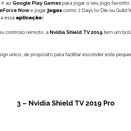
 ir ao
Google Play Games
para jogar o seu jogo favorito
eForce Now
e jogar
jogos
como 7 Days to Die ou Guild W
 a essa
aplicação
).
eu controlo remoto, a
Nvidia Shield TV 2019
tem um botão
gn único, de propósito para facilitar esconder este peque
3 – Nvidia Shield TV 2019 Pro