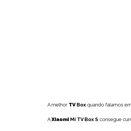
A melhor
TV
Box
quando falamos e
A
Xiaomi
Mi TV Box S
consegue cump