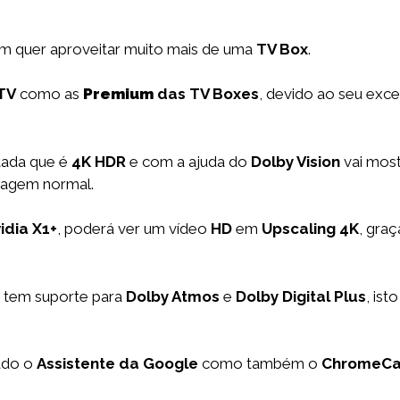
m quer aproveitar muito mais de uma
TV Box
.
 TV
como as
Premium
das TV Boxes
, devido ao seu exc
tada que é
4K HDR
e com a ajuda do
Dolby Vision
vai mos
imagem normal.
idia X1+
, poderá ver um vídeo
HD
em
Upscaling 4K
, graç
x tem suporte para
Dolby Atmos
e
Dolby Digital Plus
, is
ado o
Assistente da Google
como também o
ChromeCa