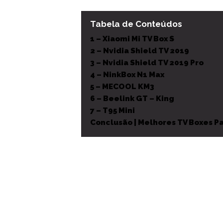
Tabela de Conteúdos
1 – Xiaomi Mi TV Box S
2 – Nvidia Shield TV 2019
3 – Nvidia Shield TV 2019 Pro
4 – NinkBox N1 Max
5 – MECOOL KM3
6 – Beelink GT – King
7 – T95 Mini
Conclusão | Melhores TV Boxes P