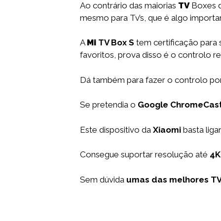
Ao contrário das maiorias
TV
Boxes d
mesmo para Tv’s, que é algo important
A
Mi
TV Box S
tem certificação para 
favoritos, prova disso é o controlo 
Dá também para fazer o controlo por 
Se pretendia o
Google ChromeCas
Este dispositivo da
Xiaomi
basta liga
Consegue suportar resolução até
4K
Sem dúvida
umas das melhores T