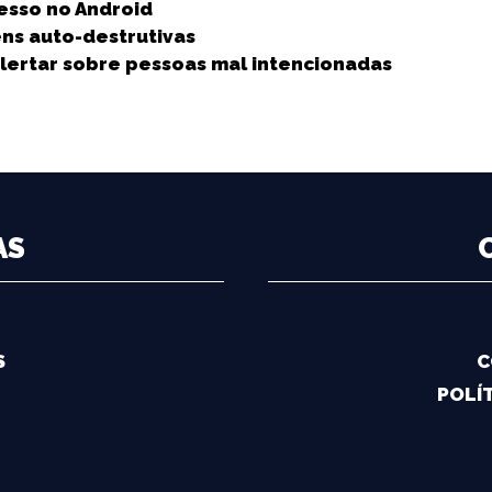
cesso no Android
s auto-destrutivas
lertar sobre pessoas mal intencionadas
AS
S
C
POLÍT