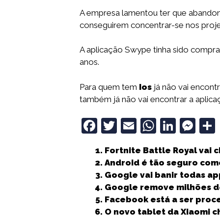
A empresa lamentou ter que abandon
conseguirem concentrar-se nos projetos
A aplicação Swype tinha sido compra
anos.
Para quem tem
Ios
já não vai encont
também já não vai encontrar a aplica
F
T
E
W
Li
M
a
w
m
h
n
e
Fortnite Battle Royal vai
c
it
ai
a
k
ss
Android é tão seguro com
e
t
l
ts
e
e
Google vai banir todas a
b
e
A
dI
n
Google remove milhões de
Facebook está a ser proc
o
r
p
n
g
O novo tablet da Xiaomi 
o
p
e