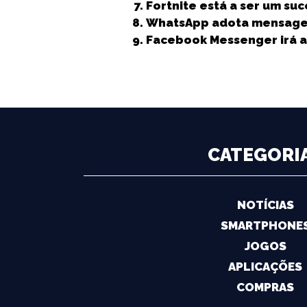
Fortnite está a ser um su
k
r
WhatsApp adota mensagen
Facebook Messenger irá a
CATEGORI
NOTÍCIAS
SMARTPHONE
JOGOS
APLICAÇÕES
COMPRAS