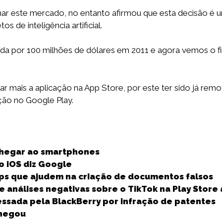
ar este mercado, no entanto afirmou que esta decisão é 
 de inteligência artificial.
da por 100 milhões de dólares em 2011 e agora vemos o f
rar mais a aplicação na App Store, por este ter sido já re
ção no Google Play.
S
h
 chegar ao smartphones
a
o iOS diz Google
r
pps que ajudem na criação de documentos falsos
e
 análises negativas sobre o TikTok na Play Store
essada pela BlackBerry por infração de patentes
chegou