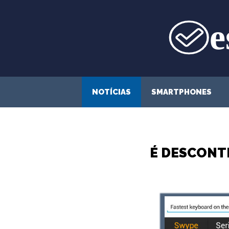
Saltar
para
o
conteúdo
NOTÍCIAS
SMARTPHONES
É DESCONT