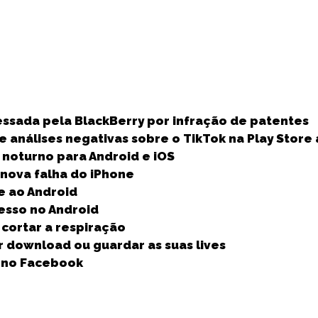
S
h
essada pela BlackBerry por infração de patentes
a
 análises negativas sobre o TikTok na Play Store
r
 noturno para Android e iOS
e
 nova falha do iPhone
e ao Android
cesso no Android
cortar a respiração
r download ou guardar as suas lives
r no Facebook