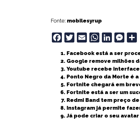
Fonte:
mobilesyrup
F
T
E
W
Li
M
a
w
m
h
n
e
Facebook está a ser proc
c
it
ai
a
k
ss
Google remove milhões de
e
t
l
ts
e
e
Youtube recebe interface
b
e
A
dI
n
Ponto Negro da Morte é a
Fortnite chegará em brev
o
r
p
n
g
Fortnite está a ser um su
o
p
e
Redmi Band tem preço de 
k
r
Instagram já permite faze
Já pode criar o seu avata