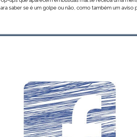
 Pop-ups que aparecem embutidas mal se receba uma mens
ara saber se é um golpe ou não, como também um aviso par