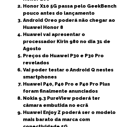
e
t
l
ts
e
e
r
Honor X10 5G passa pelo GeekBench
b
e
A
dI
n
e
pouco antes do lançamento
Android Oreo poderá não chegar ao
o
r
p
n
g
Huawei Honor 8
o
p
e
Huawei vai apresentar o
k
r
processador Kirin 980 no dia 31 de
Agosto
Preços do Huawei P30 e P30 Pro
revelados
Vai poder testar o Android Q nestes
smartphones
Huawei P40, P40 Pro e P40 Pro Plus
foram finalmente anunciados
Nokia 9.3 PureView poderá ter
câmara embutida no ecrã
Huawei Enjoy Z poderá ser o modelo
mais barato da marca com
conectividade 5G