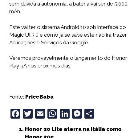
sem dúvida a autonomia, a bateria vai ser de 5.000
mAh.
Este vai ter o sistema Android 10 sob interface do
Magic UI 3.0 e como já se sabe este não irá trazer
Aplicações e Serviços da Google.
Veremos provavelmente o lançamento do Honor
Play 9A nos próximos dias.
Fonte:
PriceBaba
F
T
E
W
Li
M
S
a
w
m
h
n
e
h
Honor 20 Lite aterra na Itália como
c
it
ai
a
k
ss
a
Honor 20e