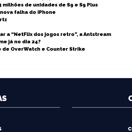
r
 milhões de unidades de S9 e S9 Plus
e
 nova falha do iPhone
rtz
r a “NetFlix dos jogos retro”, a Antstream
me já no dia 24?
e de OverWatch e Counter Strike
AS
S
C