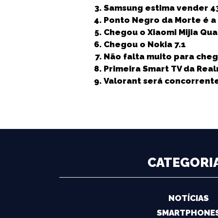
e
t
l
ts
e
e
Samsung estima vender 43
b
e
A
dI
n
Ponto Negro da Morte é a
Chegou o Xiaomi Mijia Qua
o
r
p
n
g
Chegou o Nokia 7.1
o
p
e
Não falta muito para chega
k
r
Primeira Smart TV da Real
Valorant será concorrent
CATEGORI
NOTÍCIAS
SMARTPHONE