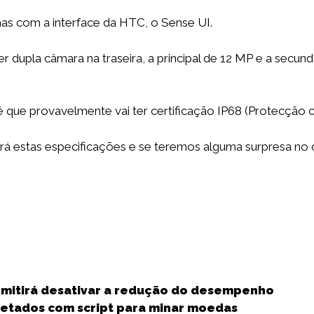
as com a interface da HTC, o Sense UI.
 dupla câmara na traseira, a principal de 12 MP e a secund
 que provavelmente vai ter certificação IP68 (Protecção c
erá estas especificações e se teremos alguma surpresa no 
S
h
rmitirá desativar a redução do desempenho
a
nfetados com script para minar moedas