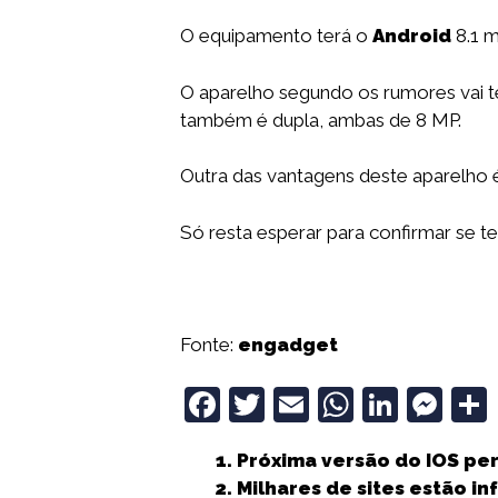
O equipamento terá o
Android
8.1 m
O aparelho segundo os rumores vai ter
também é dupla, ambas de 8 MP.
Outra das vantagens deste aparelho é
Só resta esperar para confirmar se t
Fonte:
engadget
F
T
E
W
Li
M
a
w
m
h
n
e
Próxima versão do IOS pe
c
it
ai
a
k
ss
Milhares de sites estão i