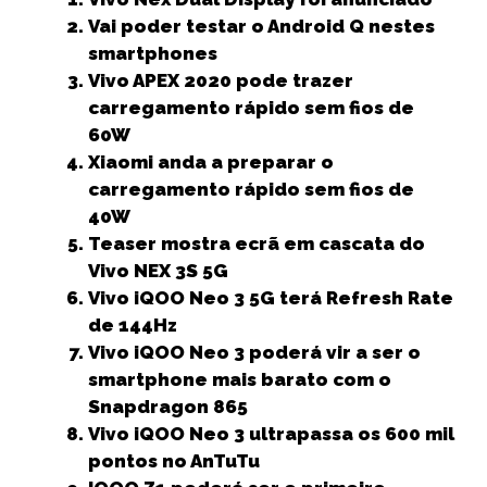
c
it
ai
a
k
ss
a
Vai poder testar o Android Q nestes
e
t
l
ts
e
e
r
smartphones
b
e
A
dI
n
e
Vivo APEX 2020 pode trazer
carregamento rápido sem fios de
o
r
p
n
g
60W
o
p
e
Xiaomi anda a preparar o
k
r
carregamento rápido sem fios de
40W
Teaser mostra ecrã em cascata do
Vivo NEX 3S 5G
Vivo iQOO Neo 3 5G terá Refresh Rate
de 144Hz
Vivo iQOO Neo 3 poderá vir a ser o
smartphone mais barato com o
Snapdragon 865
Vivo iQOO Neo 3 ultrapassa os 600 mil
pontos no AnTuTu