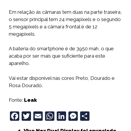
Em relação às câmaras tem duas na parte traseira,
o sensor principal tem 24 megapixels e o segundo
5 megapixels e a câmara frontal é de 12
megapixels.
A bateria do smartphone é de 3950 mah, o que
acaba por ser mais que suficiente para este
aparelho.
Vai estar disponível nas cores Preto, Dourado e
Rosa Dourado.
Fonte:
Leak
F
T
E
W
Li
M
S
a
w
m
h
n
e
h
Vivo Nex Dual Display foi anunciado