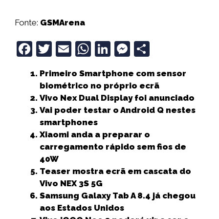
Fonte:
GSMArena
F
T
E
W
Li
M
S
a
w
m
h
n
e
h
Primeiro Smartphone com sensor
c
it
ai
a
k
ss
a
biométrico no próprio ecrã
e
t
l
ts
e
e
r
Vivo Nex Dual Display foi anunciado
b
e
A
dI
n
e
Vai poder testar o Android Q nestes
smartphones
o
r
p
n
g
Xiaomi anda a preparar o
o
p
e
carregamento rápido sem fios de
k
r
40W
Teaser mostra ecrã em cascata do
Vivo NEX 3S 5G
Samsung Galaxy Tab A 8.4 já chegou
aos Estados Unidos