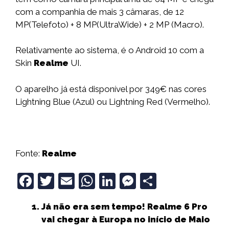
com a companhia de mais 3 câmaras, de 12
MP(Telefoto) + 8 MP(UltraWide) + 2 MP (Macro).
Relativamente ao sistema, é o Android 10 com a
Skin
Realme
UI.
O aparelho já está disponível por 349€ nas cores
Lightning Blue (Azul) ou Lightning Red (Vermelho).
Fonte:
Realme
F
T
E
W
Li
M
S
a
w
m
h
n
e
h
Já não era sem tempo! Realme 6 Pro
c
it
ai
a
k
ss
a
vai chegar à Europa no início de Maio