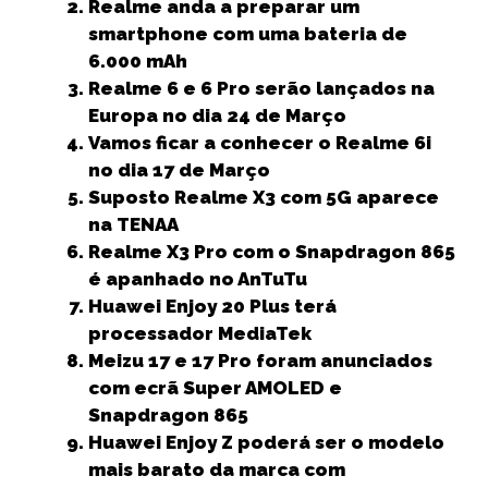
e
t
l
ts
e
e
r
Realme anda a preparar um
b
e
A
dI
n
e
smartphone com uma bateria de
6.000 mAh
o
r
p
n
g
Realme 6 e 6 Pro serão lançados na
o
p
e
Europa no dia 24 de Março
k
r
Vamos ficar a conhecer o Realme 6i
no dia 17 de Março
Suposto Realme X3 com 5G aparece
na TENAA
Realme X3 Pro com o Snapdragon 865
é apanhado no AnTuTu
Huawei Enjoy 20 Plus terá
processador MediaTek
Meizu 17 e 17 Pro foram anunciados
com ecrã Super AMOLED e
Snapdragon 865
Huawei Enjoy Z poderá ser o modelo
mais barato da marca com