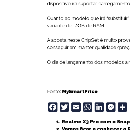
dispositivo irá suportar carregamen
Quanto ao modelo que irá “substitui
variante de 12GB de RAM.
A aposta neste ChipSet é muito prov
conseguiriam manter qualidade/pre
O dia de lançamento dos modelos ai
Fonte:
MySmartPrice
F
T
E
W
Li
M
a
w
m
h
n
e
Realme X3 Pro com o Sna
c
it
ai
a
k
ss
Vamos ficar a conhecer o 