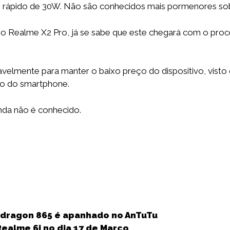
to rápido de 30W. Não são conhecidos mais pormenores s
r” o Realme X2 Pro, já se sabe que este chegará com o pr
avelmente para manter o baixo preço do dispositivo, vis
ço do smartphone.
nda não é conhecido.
S
h
pdragon 865 é apanhado no AnTuTu
a
Realme 6i no dia 17 de Março