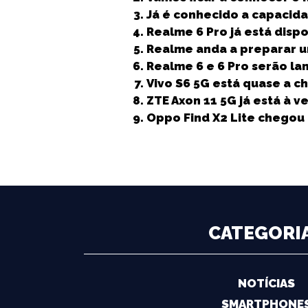
e
t
l
ts
e
e
Já é conhecido a capacid
b
e
A
dI
n
Realme 6 Pro já está disp
Realme anda a preparar 
o
r
p
n
g
Realme 6 e 6 Pro serão la
o
p
e
Vivo S6 5G está quase a c
k
r
ZTE Axon 11 5G já está à v
Oppo Find X2 Lite chego
CATEGORI
NOTÍCIAS
SMARTPHONE