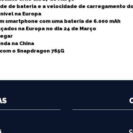
r
ade de bateria e a velocidade de carregamento 
e
onível na Europa
um smartphone com uma bateria de 6.000 mAh
nçados na Europa no dia 24 de Março
hegar
enda na China
u com o Snapdragon 765G
AS
S
C