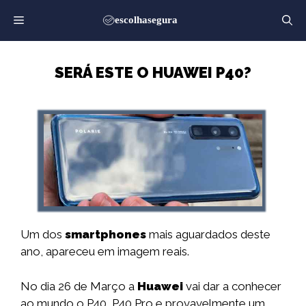
Saltar
para
o
conteúdo
SERÁ ESTE O HUAWEI P40?
Um dos
smartphones
mais aguardados deste
ano, apareceu em imagem reais.
No dia 26 de Março a
Huawei
vai dar a conhecer
ao mundo o P40, P40 Pro e provavelmente um