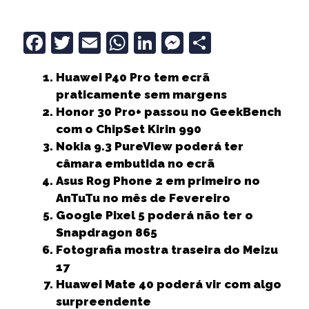
F
T
E
W
Li
M
S
a
w
m
h
n
e
h
Huawei P40 Pro tem ecrã
c
it
ai
a
k
ss
a
praticamente sem margens
e
t
l
ts
e
e
r
Honor 30 Pro+ passou no GeekBench
b
e
A
dI
n
e
com o ChipSet Kirin 990
Nokia 9.3 PureView poderá ter
o
r
p
n
g
câmara embutida no ecrã
o
p
e
Asus Rog Phone 2 em primeiro no
k
r
AnTuTu no mês de Fevereiro
Google Pixel 5 poderá não ter o
Snapdragon 865
Fotografia mostra traseira do Meizu
17
Huawei Mate 40 poderá vir com algo
surpreendente