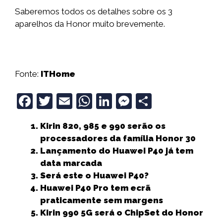
Saberemos todos os detalhes sobre os 3
aparelhos da Honor muito brevemente.
Fonte:
ITHome
F
T
E
W
Li
M
S
a
w
m
h
n
e
h
Kirin 820, 985 e 990 serão os
c
it
ai
a
k
ss
a
processadores da família Honor 30
e
t
l
ts
e
e
r
Lançamento do Huawei P40 já tem
b
e
A
dI
n
e
data marcada
Será este o Huawei P40?
o
r
p
n
g
Huawei P40 Pro tem ecrã
o
p
e
praticamente sem margens
k
r
Kirin 990 5G será o ChipSet do Honor