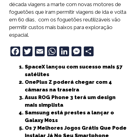
década viagens a marte com novas motores de
foguetões que iram permitir viagens de ida e volta
em 60 dias, com os foguetões reutilizáveis vão
permitir custos mais baixos para exploração
espacial.
F
T
E
W
Li
M
S
a
w
m
h
n
e
h
SpaceX lançou com sucesso mais 57
c
it
ai
a
k
ss
a
satélites
e
t
l
ts
e
e
r
OnePlus Z poderá chegar com 4
b
e
A
dI
n
e
câmaras na traseira
Asus ROG Phone 3 terá um design
o
r
p
n
g
mais simplista
o
p
e
Samsung está prestes a lançar o
k
r
Galaxy M01s
Os 7 Melhores Jogos Grátis Que Pode
Instalar Já No Seu Smartphone