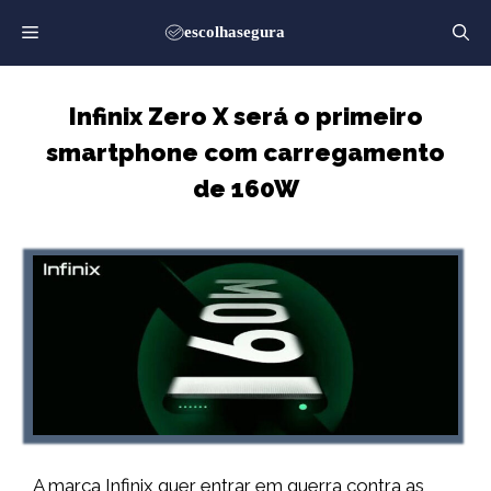
Saltar
para
o
conteúdo
Infinix Zero X será o primeiro
smartphone com carregamento
de 160W
A marca Infinix quer entrar em guerra contra as