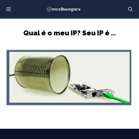
Saltar
para
o
conteúdo
Qual é o meu IP? Seu IP é …