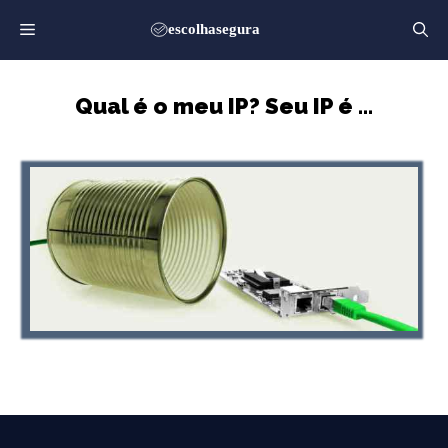
Saltar
para
o
conteúdo
Qual é o meu IP? Seu IP é …