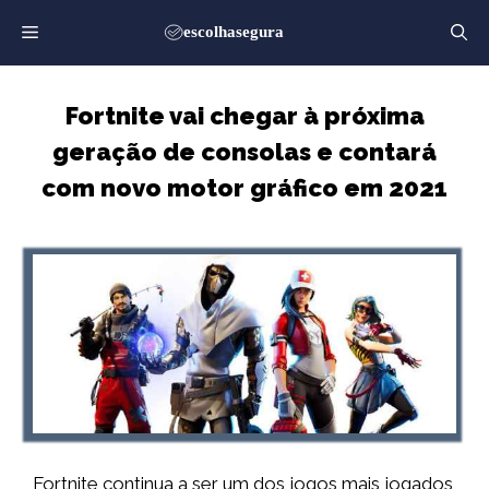
Saltar
para
o
conteúdo
Fortnite vai chegar à próxima
geração de consolas e contará
com novo motor gráfico em 2021
Fortnite continua a ser um dos jogos mais jogados