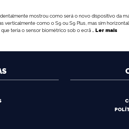
identalmente mostrou como será o novo dispositivo da 
as verticalmente como o S9 ou S9 Plus, mas sim horizonta
que teria o sensor biométrico sob o ecrã …
Ler mais
AS
S
C
POLÍT