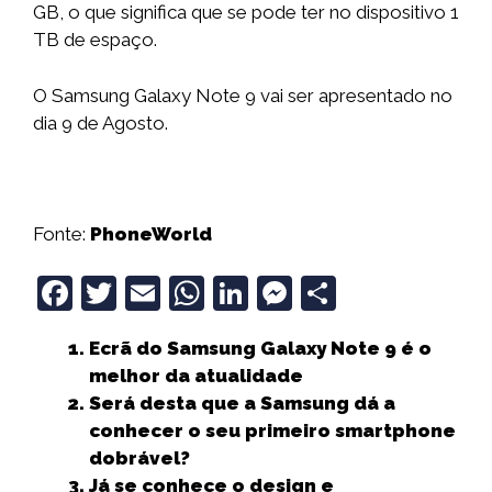
GB, o que significa que se pode ter no dispositivo 1
TB de espaço.
O Samsung Galaxy Note 9 vai ser apresentado no
dia 9 de Agosto.
Fonte:
PhoneWorld
F
T
E
W
Li
M
S
a
w
m
h
n
e
h
Ecrã do Samsung Galaxy Note 9 é o
c
it
ai
a
k
ss
a
melhor da atualidade
e
t
l
ts
e
e
r
Será desta que a Samsung dá a
b
e
A
dI
n
e
conhecer o seu primeiro smartphone
dobrável?
o
r
p
n
g
Já se conhece o design e