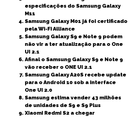
o
p
e
especificações do Samsung Galaxy
k
r
M11
Samsung Galaxy M01 já foi certificado
pela Wi-Fi Alliance
Samsung Galaxy S9 e Note 9 podem
não vir a ter atualização para o One
UI 2.1
Afinal o Samsung Galaxy S9 e Note 9
vão receber o ONE UI 2.1
Samsung Galaxy A20S recebe update
para o Android 10 sob a interface
One UI 2.0
Samsung estima vender 43 milhões
de unidades de S9 e S9 Plus
Xiaomi Redmi S2 a chegar