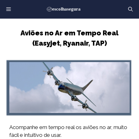
Saltar
para
o
conteúdo
Aviões no Ar em Tempo Real
(Easyjet, Ryanair, TAP)
Acompanhe em tempo real os aviões no ar, muito
fácil e intuitivo de usar.