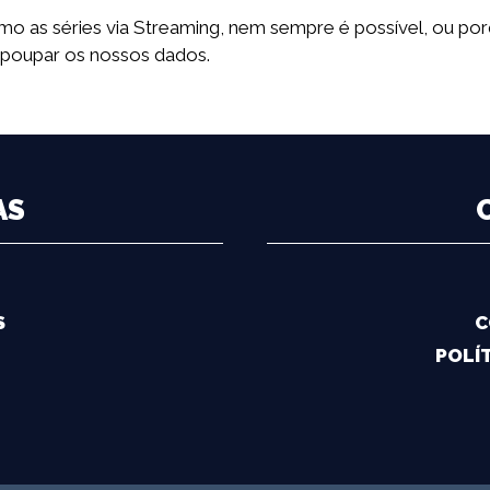
omo as séries via Streaming, nem sempre é possível, ou 
 poupar os nossos dados.
AS
S
C
POLÍT