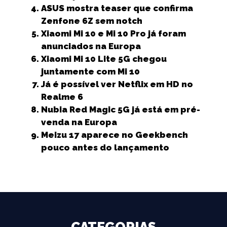
o
p
e
ASUS mostra teaser que confirma
k
r
Zenfone 6Z sem notch
Xiaomi Mi 10 e Mi 10 Pro já foram
anunciados na Europa
Xiaomi Mi 10 Lite 5G chegou
juntamente com Mi 10
Já é possível ver Netflix em HD no
Realme 6
Nubia Red Magic 5G já está em pré-
venda na Europa
Meizu 17 aparece no Geekbench
pouco antes do lançamento