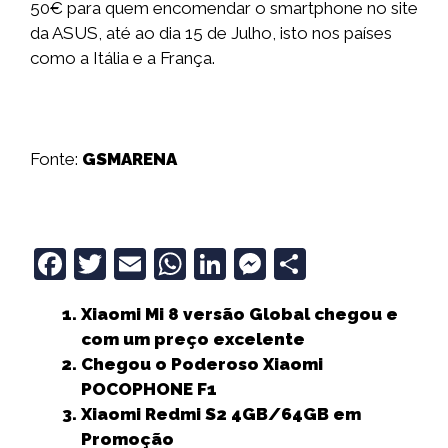
50€ para quem encomendar o smartphone no site
da ASUS, até ao dia 15 de Julho, isto nos países
como a Itália e a França.
Fonte:
GSMARENA
F
T
E
W
Li
M
S
a
w
m
h
n
e
h
Xiaomi Mi 8 versão Global chegou e
c
it
ai
a
k
ss
a
com um preço excelente
e
t
l
ts
e
e
r
Chegou o Poderoso Xiaomi
b
e
A
dI
n
e
POCOPHONE F1
Xiaomi Redmi S2 4GB/64GB em
o
r
p
n
g
Promoção