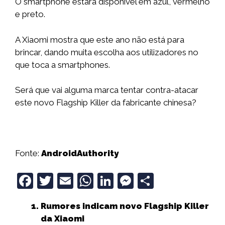
O smartphone estará disponível em azul, vermelho
e preto.
A Xiaomi mostra que este ano não está para
brincar, dando muita escolha aos utilizadores no
que toca a smartphones.
Será que vai alguma marca tentar contra-atacar
este novo Flagship Killer da fabricante chinesa?
Fonte:
AndroidAuthority
F
T
E
W
Li
M
S
a
w
m
h
n
e
h
Rumores indicam novo Flagship Killer
c
it
ai
a
k
ss
a
da Xiaomi