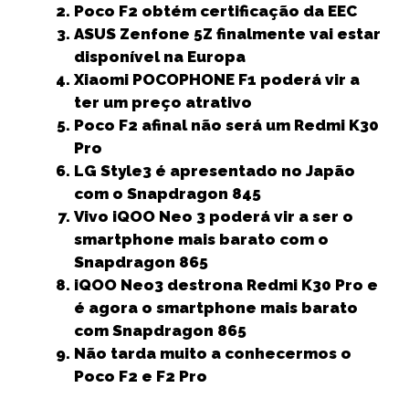
e
t
l
ts
e
e
r
Poco F2 obtém certificação da EEC
b
e
A
dI
n
e
ASUS Zenfone 5Z finalmente vai estar
disponível na Europa
o
r
p
n
g
Xiaomi POCOPHONE F1 poderá vir a
o
p
e
ter um preço atrativo
k
r
Poco F2 afinal não será um Redmi K30
Pro
LG Style3 é apresentado no Japão
com o Snapdragon 845
Vivo iQOO Neo 3 poderá vir a ser o
smartphone mais barato com o
Snapdragon 865
iQOO Neo3 destrona Redmi K30 Pro e
é agora o smartphone mais barato
com Snapdragon 865
Não tarda muito a conhecermos o
Poco F2 e F2 Pro