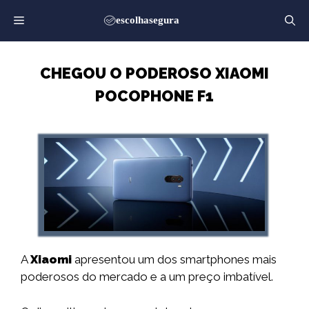
Saltar
para
o
conteúdo
CHEGOU O PODEROSO XIAOMI
POCOPHONE F1
A
Xiaomi
apresentou um dos smartphones mais
poderosos do mercado e a um preço imbatível.