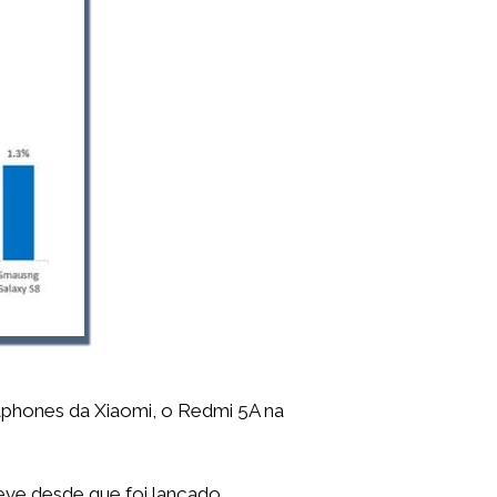
rtphones da Xiaomi, o Redmi 5A na
eve desde que foi lançado.