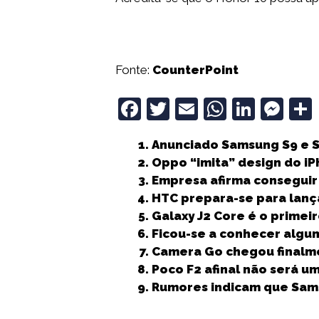
Fonte:
CounterPoint
F
T
E
W
Li
M
a
w
m
h
n
e
Anunciado Samsung S9 e S
c
it
ai
a
k
ss
Oppo “imita” design do iP
e
t
l
ts
e
e
Empresa afirma conseguir
b
e
A
dI
n
HTC prepara-se para lan
Galaxy J2 Core é o prime
o
r
p
n
g
Ficou-se a conhecer algu
o
p
e
Camera Go chegou finalm
k
r
Poco F2 afinal não será u
Rumores indicam que Samsu