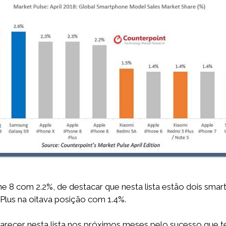
ne 8 com 2.2%, de destacar que nesta lista estão dois sma
Plus na oitava posição com 1.4%.
arecer nesta lista nos próximos meses pelo sucesso que t