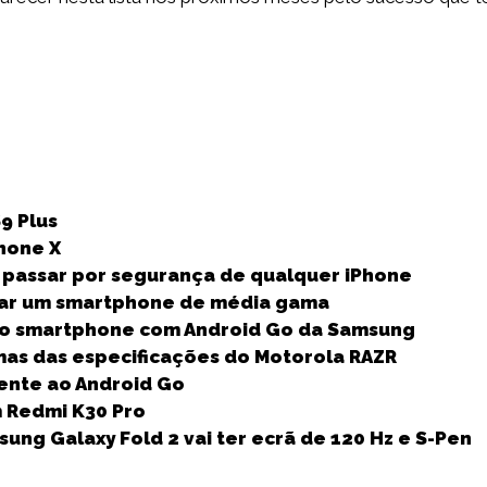
S
h
9 Plus
a
hone X
r
 passar por segurança de qualquer iPhone
e
çar um smartphone de média gama
iro smartphone com Android Go da Samsung
mas das especificações do Motorola RAZR
ente ao Android Go
m Redmi K30 Pro
ng Galaxy Fold 2 vai ter ecrã de 120 Hz e S-Pen