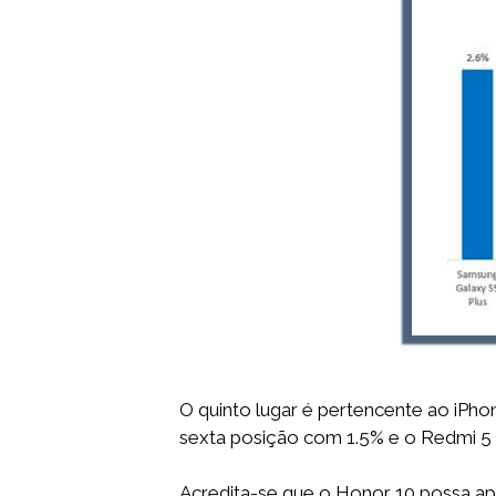
O quinto lugar é pertencente ao iPho
sexta posição com 1.5% e o Redmi 5 
Acredita-se que o Honor 10 possa ap