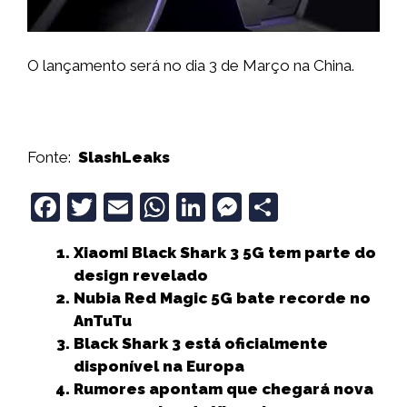
O lançamento será no dia 3 de Março na China.
Fonte:
SlashLeaks
F
T
E
W
Li
M
S
a
w
m
h
n
e
h
Xiaomi Black Shark 3 5G tem parte do
c
it
ai
a
k
ss
a
design revelado
e
t
l
ts
e
e
r
Nubia Red Magic 5G bate recorde no
b
e
A
dI
n
e
AnTuTu
Black Shark 3 está oficialmente
o
r
p
n
g
disponível na Europa
o
p
e
Rumores apontam que chegará nova