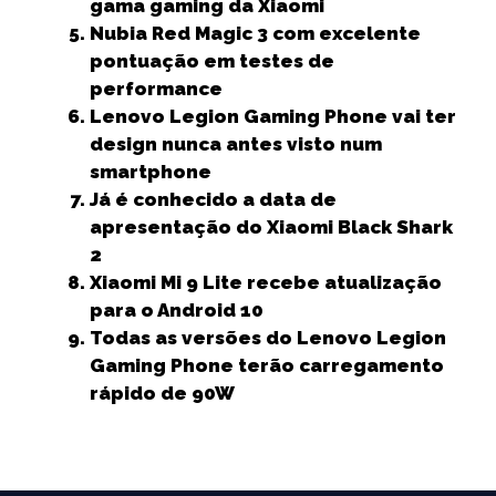
k
r
gama gaming da Xiaomi
Nubia Red Magic 3 com excelente
pontuação em testes de
performance
Lenovo Legion Gaming Phone vai ter
design nunca antes visto num
smartphone
Já é conhecido a data de
apresentação do Xiaomi Black Shark
2
Xiaomi Mi 9 Lite recebe atualização
para o Android 10
Todas as versões do Lenovo Legion
Gaming Phone terão carregamento
rápido de 90W