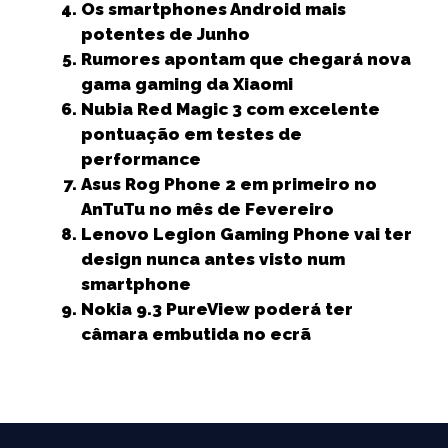
o
p
e
Os smartphones Android mais
k
r
potentes de Junho
Rumores apontam que chegará nova
gama gaming da Xiaomi
Nubia Red Magic 3 com excelente
pontuação em testes de
performance
Asus Rog Phone 2 em primeiro no
AnTuTu no mês de Fevereiro
Lenovo Legion Gaming Phone vai ter
design nunca antes visto num
smartphone
Nokia 9.3 PureView poderá ter
câmara embutida no ecrã