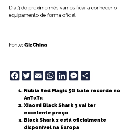
Dia 3 do próximo mês vamos ficar a conhecer o
equipamento de forma oficial.
Fonte:
GizChina
F
T
E
W
Li
M
S
a
w
m
h
n
e
h
Nubia Red Magic 5G bate recorde no
c
it
ai
a
k
ss
a
AnTuTu
e
t
l
ts
e
e
r
Xiaomi Black Shark 3 vai ter
b
e
A
dI
n
e
excelente preço
Black Shark 3 está oficialmente
o
r
p
n
g
disponível na Europa