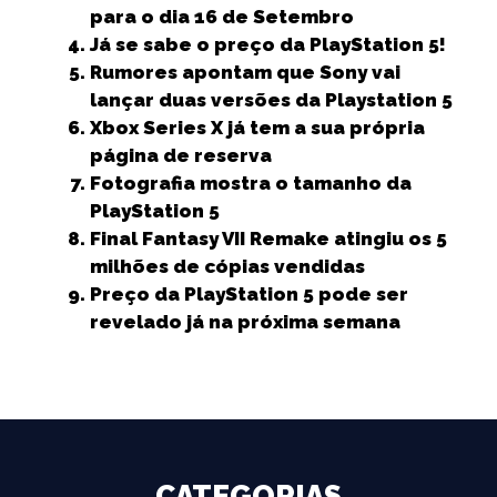
o
p
e
para o dia 16 de Setembro
k
r
Já se sabe o preço da PlayStation 5!
Rumores apontam que Sony vai
lançar duas versões da Playstation 5
Xbox Series X já tem a sua própria
página de reserva
Fotografia mostra o tamanho da
PlayStation 5
Final Fantasy VII Remake atingiu os 5
milhões de cópias vendidas
Preço da PlayStation 5 pode ser
revelado já na próxima semana
CATEGORIAS