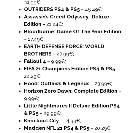
41,99€;
OUTRIDERS PS4 & PS5
– 45,49€;
Assassin’s Creed Odyssey -Deluxe
Edition
– 21,24€;
Bloodborne: Game Of The Year Edition
– 17,49€;
EARTH DEFENSE FORCE: WORLD
BROTHERS
– 47,99€;
Fallout 4
– 9,99€;
FIFA 21 Champions Edition PS4 & PS5
–
24,29€;
Hood: Outlaws & Legends
– 23,99€;
Horizon Zero Dawn: Complete Edition
–
9,99€;
Little Nightmares II Deluxe Edition PS4
& PS5
– 29,99€;
Knockout City
– 14,99€;
Madden NFL 21 PS4 & PS5
– 20,29€;