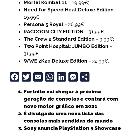
Mortal Kombat 11
– 19,99€;
Need for Speed Heat Deluxe Edition
–
19,99€;
Persona 5 Royal
– 26,99€;
RACCOON CITY EDITION
– 31,99€;
The Crew 2 Standard Edition
– 9,99€;
Two Point Hospital: JUMBO Edition
–
31,99€;
WWE 2K20 Deluxe Edition
– 32,99€.
F
T
E
W
Li
M
S
a
w
m
h
n
e
h
Fortnite vai chegar à próxima
c
it
ai
a
k
ss
a
geração de consolas e contará com
e
t
l
ts
e
e
r
novo motor gráfico em 2021
b
e
A
dI
n
e
É divulgado uma nova lista das
consolas mais vendidas do mundo
o
r
p
n
g
Sony anuncia PlayStation 5 Showcase