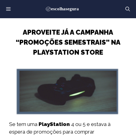
Saltar
para
o
conteúdo
APROVEITE JÁ A CAMPANHA
“PROMOÇÕES SEMESTRAIS” NA
PLAYSTATION STORE
Se tem uma
PlayStation
4 ou 5 e estava à
espera de promoções para comprar