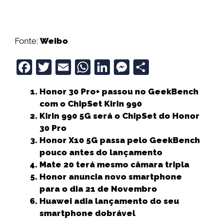
Fonte:
Weibo
F
T
E
W
Li
M
S
a
w
m
h
n
e
h
Honor 30 Pro+ passou no GeekBench
c
it
ai
a
k
ss
a
com o ChipSet Kirin 990
e
t
l
ts
e
e
r
Kirin 990 5G será o ChipSet do Honor
b
e
A
dI
n
e
30 Pro
Honor X10 5G passa pelo GeekBench
o
r
p
n
g
pouco antes do lançamento
o
p
e
Mate 20 terá mesmo câmara tripla
k
r
Honor anuncia novo smartphone
para o dia 21 de Novembro
Huawei adia lançamento do seu
smartphone dobrável