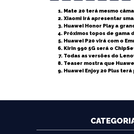
a
w
m
h
n
e
Mate 20 terá mesmo câmar
c
it
ai
a
k
ss
Xiaomi irá apresentar sma
e
t
l
ts
e
e
Huawei Honor Play a gran
b
e
A
dI
n
Próximos topos de gama 
Huawei P20 virá com o Emu
o
r
p
n
g
Kirin 990 5G será o ChipS
o
p
e
Todas as versões do Len
k
r
Teaser mostra que Huawei 
Huawei Enjoy 20 Plus ter
CATEGORI