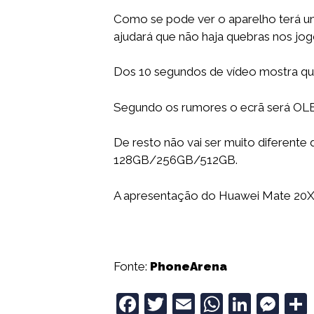
Como se pode ver o aparelho terá um
ajudará que não haja quebras nos jog
Dos 10 segundos de vídeo mostra que
Segundo os rumores o ecrã será OL
De resto não vai ser muito diferen
128GB/256GB/512GB.
A apresentação do Huawei Mate 20X s
Fonte:
PhoneArena
F
T
E
W
Li
M