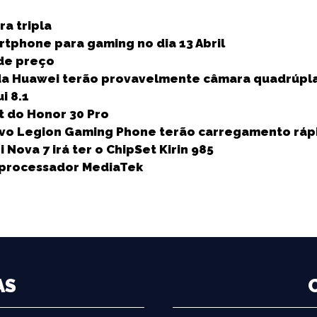
h
a tripla
a
rtphone para gaming no dia 13 Abril
r
de preço
e
da Huawei terão provavelmente câmara quadrúpl
i 8.1
et do Honor 30 Pro
ovo Legion Gaming Phone terão carregamento ráp
Nova 7 irá ter o ChipSet Kirin 985
á processador MediaTek
AS