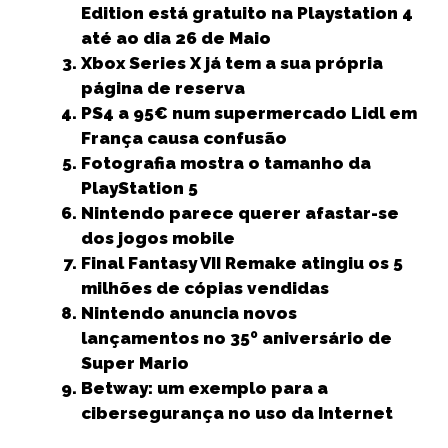
b
e
A
dI
n
e
Edition está gratuito na Playstation 4
até ao dia 26 de Maio
o
r
p
n
g
Xbox Series X já tem a sua própria
o
p
e
página de reserva
k
r
PS4 a 95€ num supermercado Lidl em
França causa confusão
Fotografia mostra o tamanho da
PlayStation 5
Nintendo parece querer afastar-se
dos jogos mobile
Final Fantasy VII Remake atingiu os 5
milhões de cópias vendidas
Nintendo anuncia novos
lançamentos no 35º aniversário de
Super Mario
Betway: um exemplo para a
cibersegurança no uso da Internet