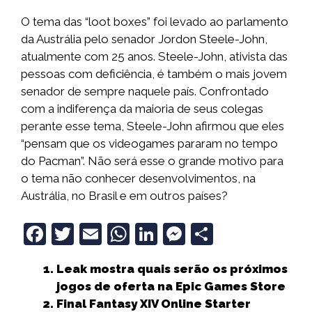
O tema das “loot boxes” foi levado ao parlamento
da Austrália pelo senador Jordon Steele-John,
atualmente com 25 anos. Steele-John, ativista das
pessoas com deficiência, é também o mais jovem
senador de sempre naquele país. Confrontado
com a indiferença da maioria de seus colegas
perante esse tema, Steele-John afirmou que eles
“pensam que os videogames pararam no tempo
do Pacman”. Não será esse o grande motivo para
o tema não conhecer desenvolvimentos, na
Austrália, no Brasil e em outros países?
F
T
E
W
Li
M
S
a
w
m
h
n
e
h
Leak mostra quais serão os próximos
c
it
ai
a
k
ss
a
jogos de oferta na Epic Games Store
e
t
l
ts
e
e
r
Final Fantasy XIV Online Starter