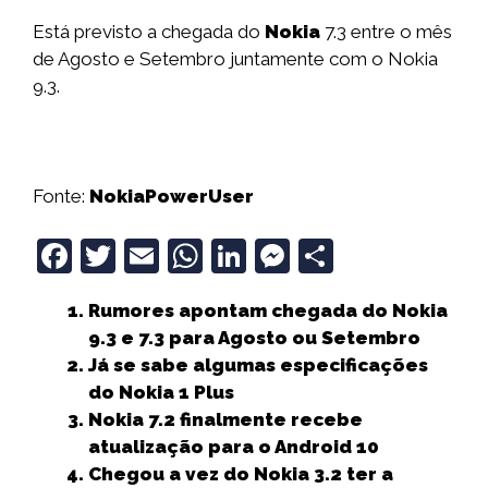
Está previsto a chegada do
Nokia
7.3 entre o mês
de Agosto e Setembro juntamente com o Nokia
9.3.
Fonte:
NokiaPowerUser
F
T
E
W
Li
M
S
a
w
m
h
n
e
h
Rumores apontam chegada do Nokia
c
it
ai
a
k
ss
a
9.3 e 7.3 para Agosto ou Setembro
e
t
l
ts
e
e
r
Já se sabe algumas especificações
b
e
A
dI
n
e
do Nokia 1 Plus
Nokia 7.2 finalmente recebe
o
r
p
n
g
atualização para o Android 10
o
p
e
Chegou a vez do Nokia 3.2 ter a