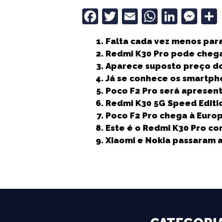
F
T
E
W
Li
M
a
w
m
h
n
e
Falta cada vez menos par
c
it
ai
a
k
ss
Redmi K30 Pro pode chega
e
t
l
ts
e
e
Aparece suposto preço do
b
e
A
dI
n
Já se conhece os smartph
Poco F2 Pro será apresent
o
r
p
n
g
Redmi K30 5G Speed Editio
o
p
e
Poco F2 Pro chega à Euro
k
r
Este é o Redmi K30 Pro co
Xiaomi e Nokia passaram a