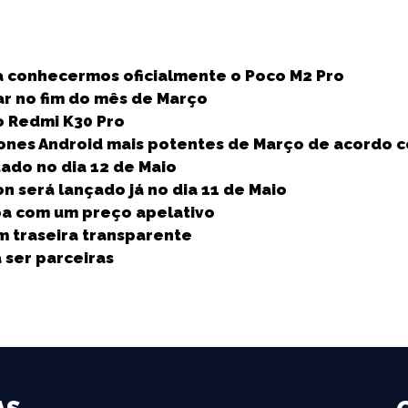
S
h
a conhecermos oficialmente o Poco M2 Pro
a
r no fim do mês de Março
r
 Redmi K30 Pro
e
ones Android mais potentes de Março de acordo 
ado no dia 12 de Maio
n será lançado já no dia 11 de Maio
pa com um preço apelativo
m traseira transparente
 ser parceiras