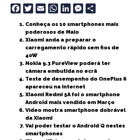
F
T
E
W
Li
M
S
a
w
m
h
n
e
h
Conheça os 10 smartphones mais
c
it
ai
a
k
ss
a
poderosos de Maio
e
t
l
ts
e
e
r
Xiaomi anda a preparar o
b
e
A
dI
n
e
carregamento rápido sem fios de
40W
o
r
p
n
g
Nokia 9.3 PureView poderá ter
o
p
e
câmara embutida no ecrã
k
r
Teste de desempenho do OnePlus 6
apareceu na Internet
Xiaomi Redmi 5A foi o smartphone
Android mais vendido em Março
Vídeo mostra smartphone dobrável
da Xiaomi
Vai poder testar o Android Q nestes
smartphones