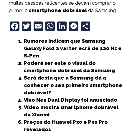
muitas pessoas reticentes se devam comprar o
primeiro
smartphone dobrável
da Samsung.
F
T
E
W
Li
M
S
a
w
m
h
n
e
h
Rumores indicam que Samsung
c
it
ai
a
k
ss
a
Galaxy Fold 2 vai ter ecrã de 120 Hz e
e
t
l
ts
e
e
r
S-Pen
b
e
A
dI
n
e
Poderá ser este o visual do
smartphone dobrável da Samsung
o
r
p
n
g
Será desta que a Samsung dá a
o
p
e
conhecer o seu primeiro smartphone
k
r
dobrável?
Vivo Nex Dual Display foi anunciado
Vídeo mostra smartphone dobrável
da Xiaomi
Preços do Huawei P30 e P30 Pro
revelados