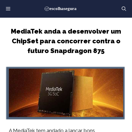
Saltar
para
o
conteúdo
MediaTek anda a desenvolver um
ChipSet para concorrer contra o
futuro Snapdragon 875
A MediaTek tem andado a lançar bons