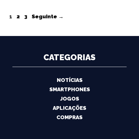
Navegação
Página
Página
Página
1
2
3
Seguinte
→
de
artigos
CATEGORIAS
NOTÍCIAS
SMARTPHONES
JOGOS
APLICAÇÕES
COMPRAS