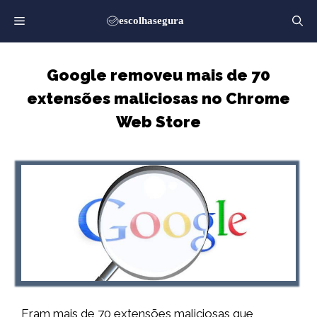
Saltar
para
o
conteúdo
Google removeu mais de 70
extensões maliciosas no Chrome
Web Store
Eram mais de 70 extensões maliciosas que