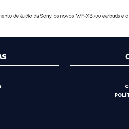
gmento de áudio da Sony, os novos WF-XB700 earbuds e
AS
S
C
POLÍT