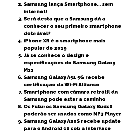
e
t
l
ts
e
e
r
Samsung lança Smartphone… sem
b
e
A
dI
n
e
internet!
Será desta que a Samsung dá a
o
r
p
n
g
conhecer o seu primeiro smartphone
o
p
e
dobrável?
k
r
iPhone XR é o smartphone mais
popular de 2019
Já se conhece o design e
especificações do Samsung Galaxy
M11
Samsung Galaxy A51 5G recebe
certificação da Wi-Fi Alliance
Smartphone com câmara retrátil da
Samsung pode estar a caminho
Os Futuros Samsung Galaxy BudsX
poderão ser usados como MP3 Player
Samsung Galaxy A20S recebe update
para o Android 10 sob a interface