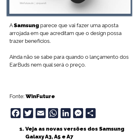
A
Samsung
parece que vai fazer uma aposta
arrojada em que acreditam que o design possa
trazer benefícios.
Ainda não se sabe para quando o lançamento dos
EarBuds nem qual será o preço.
Fonte:
WinFuture
F
T
E
W
Li
M
S
a
w
m
h
n
e
h
Veja as novas versões dos Samsung
c
it
ai
a
k
ss
a
Galaxy A3, A5 e A7