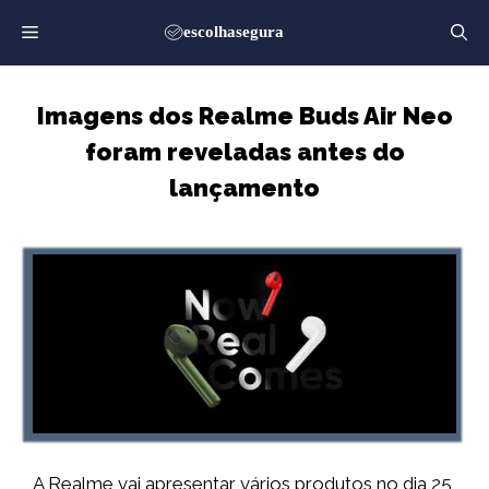
Saltar
para
o
conteúdo
Imagens dos Realme Buds Air Neo
foram reveladas antes do
lançamento
A Realme vai apresentar vários produtos no dia 25