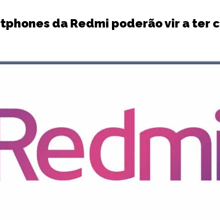
tphones da Redmi poderão vir a ter c