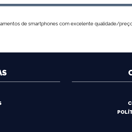
çamentos de smartphones com excelente qualidade/preço,
AS
S
C
POLÍT