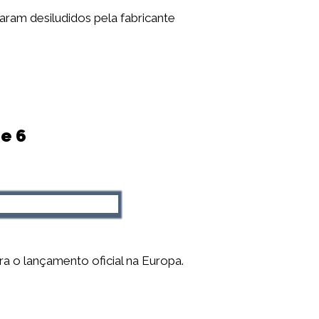
ram desiludidos pela fabricante
me 6
a o lançamento oficial na Europa.